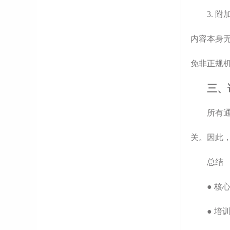
3.
内容本身
免非正规机
三、
所有通
关。因此
总结
● 
● 