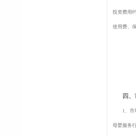
投资费用约
使用费、
四、
1、
母婴服务