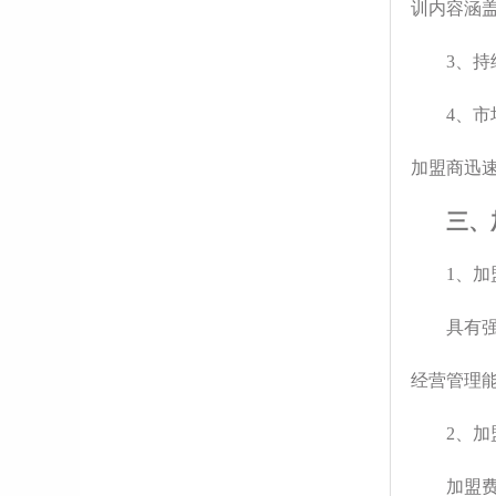
训内容涵
3、
4、
加盟商迅
三、
1、加
具有
经营管理
2、加
加盟